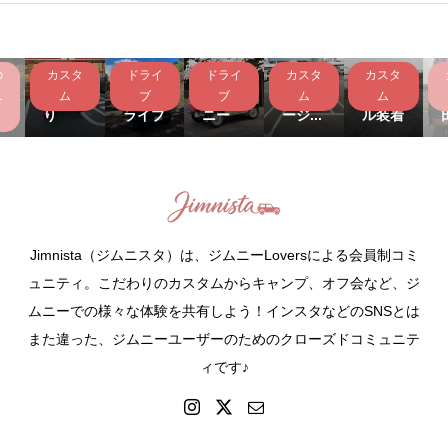
の
カスタ
ドライ
ドライ
カスタ
カスタ
リ
リアを
高遠桜
ショー
KAWA
ク
すっき
林道ド
とジム
ワガレ
IIグリ
ニ
ム
ブ
ブ
ム
ム
ン
り
ライブ
ニー
ージ...
ル装着
Jimnista（ジムニスタ）は、ジムニーLoversによる会員制コミ
ュニティ。こだわりのカスタムからキャンプ、オフ会など、ジ
ムニーでの様々な体験を共有しよう！インスタなどのSNSとは
また違った、ジムニーユーザーのためのクローズドコミュニテ
ィです♪