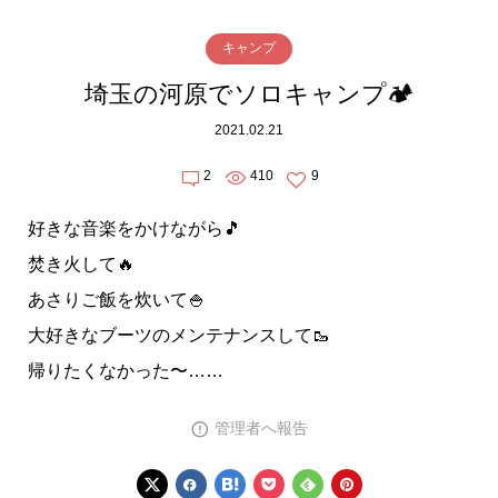
キャンプ
埼玉の河原でソロキャンプ🏕
2021.02.21
2
410
9
好きな音楽をかけながら🎵
焚き火して🔥
あさりご飯を炊いて🍚
大好きなブーツのメンテナンスして🥾
帰りたくなかった〜……
管理者へ報告